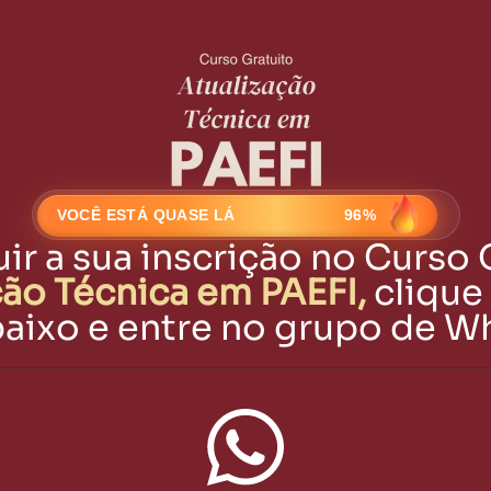
VOCÊ ESTÁ QUASE LÁ
96%
uir a sua inscrição no Curso 
ção Técnica em PAEFI,
clique
baixo e entre no grupo de W