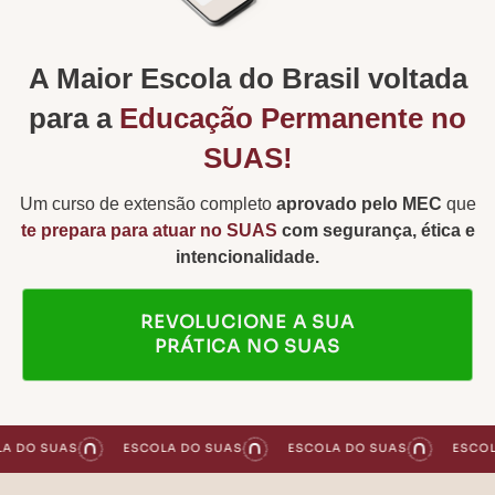
A Maior Escola do Brasil voltada
para a
Educação Permanente no
SUAS!
Um curso de extensão completo
aprovado pelo MEC
que
te prepara para atuar no SUAS
com segurança, ética e
intencionalidade.
REVOLUCIONE A SUA
PRÁTICA NO SUAS
O SUAS
ESCOLA DO SUAS
ESCOLA DO SUAS
ESCOLA DO