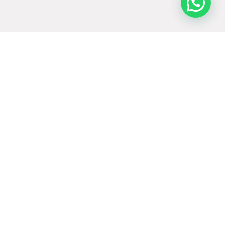
Curso Gratuito
3 aulas 100% GRATUITAS, ONLINE e AO
VIVO no YouTube.