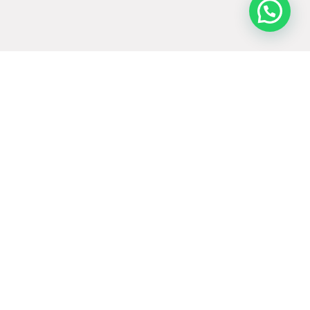
Curso Gratuito
2 aulas 100% GRATUITAS, ONLINE
e AO VIVO no YouTube.