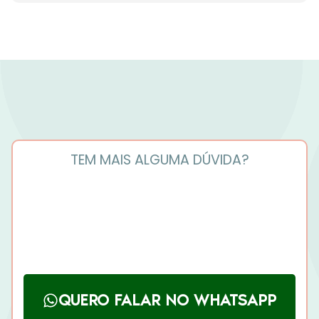
TEM MAIS ALGUMA DÚVIDA?
Colega, se você tiver qualquer dúvida em relação ao
acesso ou qualquer coisa relacionada ao treinamento,
pode entrar em contato comigo e minha equipe
através do WhatsApp!
QUERO FALAR NO WHATSAPP