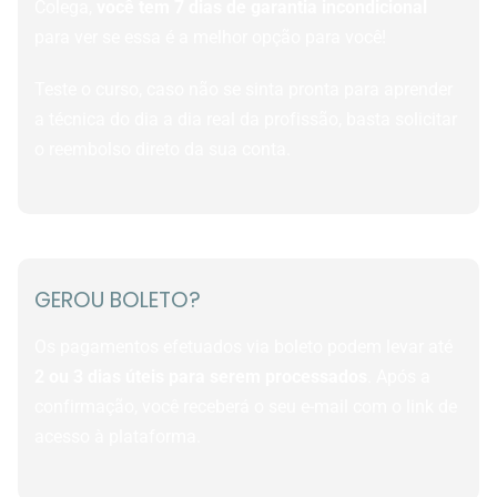
Colega,
você tem 7 dias de garantia incondicional
para ver se essa é a melhor opção para você!
Teste o curso, caso não se sinta pronta para aprender
a técnica do dia a dia real da profissão, basta solicitar
o reembolso direto da sua conta.
GEROU BOLETO?
Os pagamentos efetuados via boleto podem levar até
2 ou 3 dias úteis para serem processados
. Após a
confirmação, você receberá o seu e-mail com o link de
acesso à plataforma.