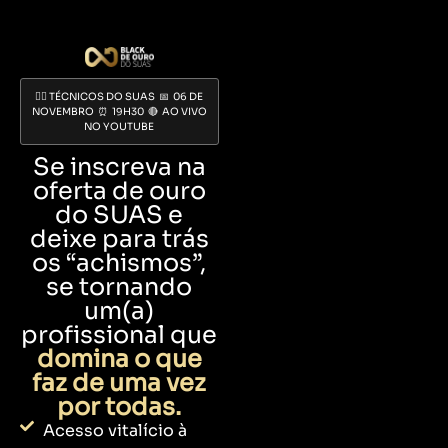
👩‍⚕️ TÉCNICOS DO SUAS 📅 06 DE
NOVEMBRO ⏰ 19H30 🔴 AO VIVO
NO YOUTUBE
Se inscreva na
oferta de ouro
do SUAS e
deixe para trás
os “achismos”,
se tornando
um(a)
profissional que
domina o que
faz de uma vez
por todas.
Acesso vitalício à